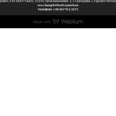
вич, ІПН 2847714631, 31150, пров.Вишневий, 1, с.Григорівка, Старокостянтині
moc.liamg%40rettopalokym
телефон: +38 067 911 3271
Made with